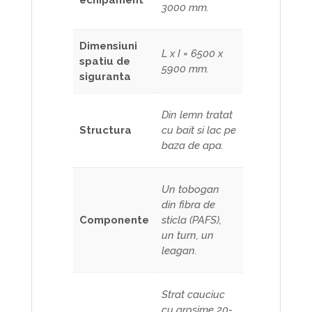
3000 mm.
Dimensiuni
L x I = 6500 x
spatiu de
5900 mm.
siguranta
Din lemn tratat
Structura
cu bait si lac pe
baza de apa.
Un tobogan
din fibra de
Componente
sticla (PAFS),
un turn, un
leagan.
Strat cauciuc
cu grosime 20-