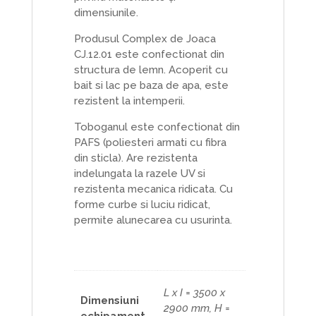
dimensiunile.
Produsul Complex de Joaca
CJ.12.01 este confectionat din
structura de lemn. Acoperit cu
bait si lac pe baza de apa, este
rezistent la intemperii.
Toboganul este confectionat din
PAFS (poliesteri armati cu fibra
din sticla). Are rezistenta
indelungata la razele UV si
rezistenta mecanica ridicata. Cu
forme curbe si luciu ridicat,
permite alunecarea cu usurinta.
L x I = 3500 x
Dimensiuni
2900 mm, H =
echipament