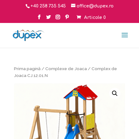
+40 258 735 545
office@dupex.ro
Articole 0
Prima pagină
/
Complexe de Joaca
/ Complex de
Joaca CJ.12.01.N