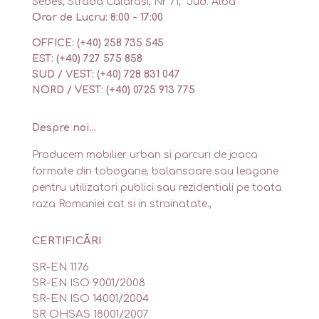
Sebes, Strada Calarasi, Nr 71, Jud. Alba
Orar de Lucru: 8:00 - 17:00
OFFICE: (+40) 258 735 545
EST: (+40) 727 575 858
SUD / VEST: (+40) 728 831 047
NORD / VEST: (+40) 0725 913 775
Despre noi...
Producem mobilier urban si parcuri de joaca
formate din tobogane, balansoare sau leagane
pentru utilizatori publici sau rezidentiali pe toata
raza Romaniei cat si in strainatate.,
CERTIFICĂRI
SR-EN 1176
SR-EN ISO 9001/2008
SR-EN ISO 14001/2004
SR OHSAS 18001/2007