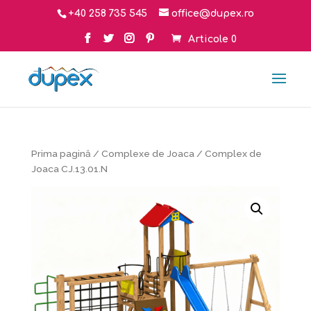
+40 258 735 545
office@dupex.ro
Articole 0
Prima pagină
/
Complexe de Joaca
/ Complex de
Joaca CJ.13.01.N