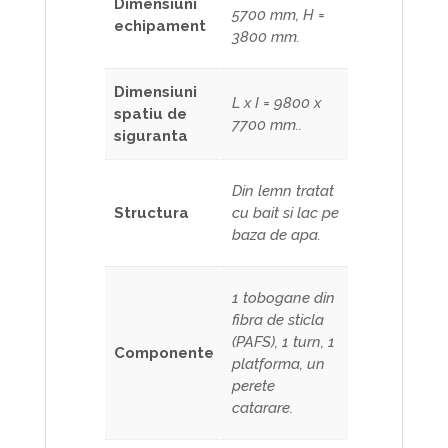
Dimensiuni
5700 mm, H =
echipament
3800 mm.
Dimensiuni
L x I = 9800 x
spatiu de
7700 mm..
siguranta
Din lemn tratat
Structura
cu bait si lac pe
baza de apa.
1 tobogane din
fibra de sticla
(PAFS), 1 turn, 1
Componente
platforma, un
perete
catarare.