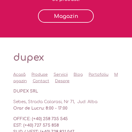
Magazin
dupex
Acasă
Produse
Servicii
Blog
Portofoliu
M
agazin
Contact
Despre
DUPEX SRL
Sebes, Strada Calarasi, Nr 71, Jud. Alba
Orar de Lucru: 8:00 - 17:00
OFFICE: (+40) 258 735 545
EST: (+40) 727 575 858
SUD / VEST: (+40) 728 831 047