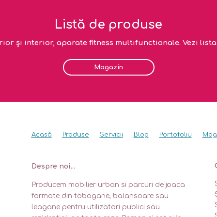
Listă de produse
or și interior, aparate fitness multifunctionale. Vezi lis
Magazin
Acasă
Produse
Servicii
Blog
Portofoliu
Mag
Despre noi...
Producem mobilier urban si parcuri de joaca
formate din tobogane, balansoare sau
leagane pentru utilizatori publici sau