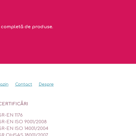
ta completă de produse.
azin
Contact
Despre
CERTIFICĂRI
SR-EN 1176
SR-EN ISO 9001/2008
SR-EN ISO 14001/2004
SR OHSAS 18001/2007