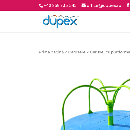
+40 258 735 545
office@dupex.ro
Prima pagină
/
Carusele
/ Carusel cu platforma