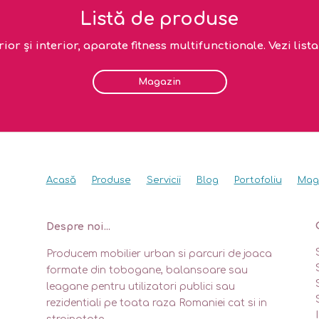
Listă de produse
or și interior, aparate fitness multifunctionale. Vezi lis
Magazin
Acasă
Produse
Servicii
Blog
Portofoliu
Mag
Despre noi...
Producem mobilier urban si parcuri de joaca
formate din tobogane, balansoare sau
leagane pentru utilizatori publici sau
rezidentiali pe toata raza Romaniei cat si in