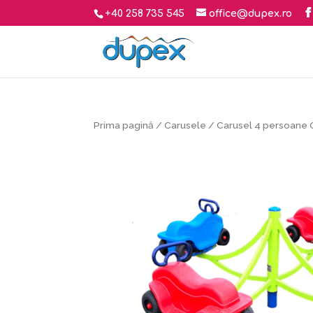
+40 258 735 545
office@dupex.ro
Prima pagină
/
Carusele
/ Carusel 4 persoane 