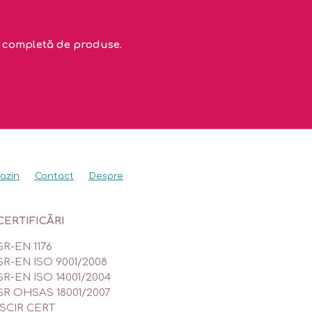
ta completă de produse.
azin
Contact
Despre
CERTIFICĂRI
SR-EN 1176
SR-EN ISO 9001/2008
SR-EN ISO 14001/2004
SR OHSAS 18001/2007
ISCIR CERT