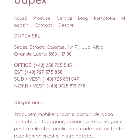
dupex
Acasă
Produse
Servicii
Blog
Portofoliu
M
agazin
Contact
Despre
DUPEX SRL
Sebes, Strada Calarasi, Nr 71, Jud. Alba
Orar de Lucru: 8:00 - 17:00
OFFICE: (+40) 258 735 545
EST: (+40) 727 575 858
SUD / VEST: (+40) 728 831 047
NORD / VEST: (+40) 0725 913 775
Despre noi...
Producem mobilier urban si parcuri de joaca
formate din tobogane, balansoare sau leagane
pentru utilizatori publici sau rezidentiali pe toata
raza Romaniei cat si in strainatate.,