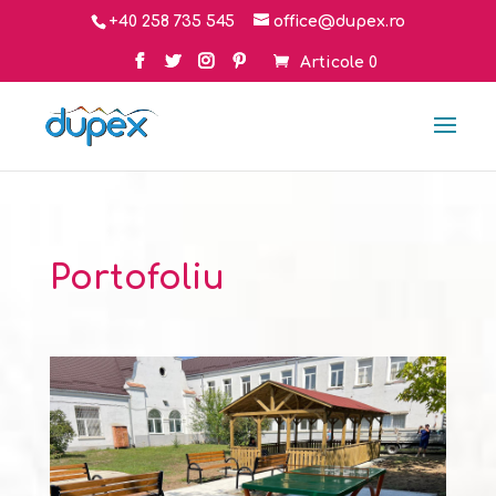
+40 258 735 545
office@dupex.ro
Articole 0
Portofoliu