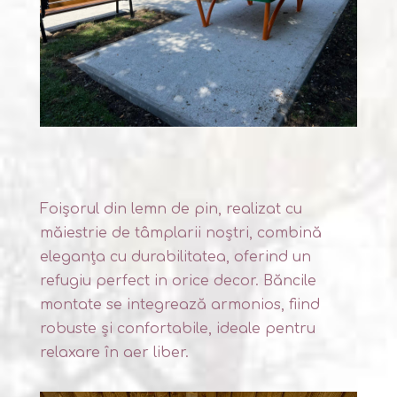
Foișorul din lemn de pin, realizat cu
măiestrie de tâmplarii noștri, combină
eleganța cu durabilitatea, oferind un
refugiu perfect in orice decor. Băncile
montate se integrează armonios, fiind
robuste și confortabile, ideale pentru
relaxare în aer liber.