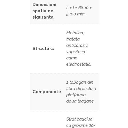
Dimensiuni
L x I = 6800 x
spatiu de
5400 mm.
siguranta
Metalica,
tratata
anticoroziv,
Structura
vopsita in
camp
electrostatic.
1 tobogan din
fibra de sticla, 1
Componente
platforma,
doua leagane.
Strat cauciuc
cu grosime 20-