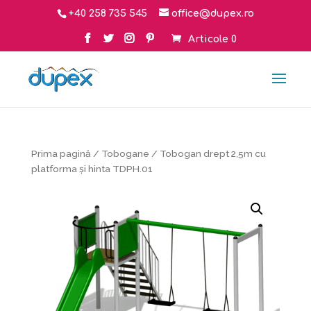
+40 258 735 545
office@dupex.ro
Articole 0
Prima pagină
/
Tobogane
/ Tobogan drept 2,5m cu
platforma şi hinta TDPH.01