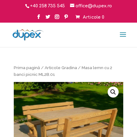
+40 258 735 545
office@dupex.ro
Articole 0
Prima pagină
/
Articole Gradina
/ Masa lemn cu 2
banci picnic ML2B.01