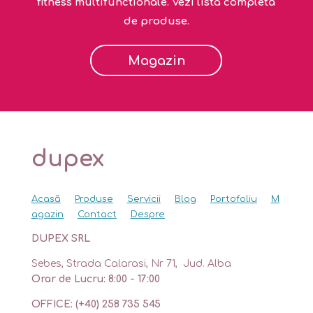
fitness multifunctionale. Vezi lista completă
de produse.
Magazin
dupex
Acasă
Produse
Servicii
Blog
Portofoliu
M
agazin
Contact
Despre
DUPEX SRL
Sebes, Strada Calarasi, Nr 71, Jud. Alba
Orar de Lucru: 8:00 - 17:00
OFFICE: (+40) 258 735 545