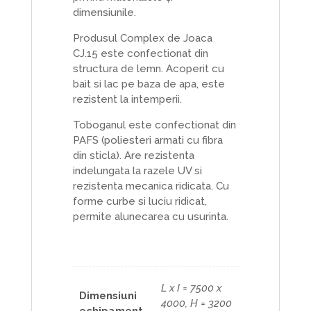
dimensiunile.
Produsul Complex de Joaca
CJ.15 este confectionat din
structura de lemn. Acoperit cu
bait si lac pe baza de apa, este
rezistent la intemperii.
Toboganul este confectionat din
PAFS (poliesteri armati cu fibra
din sticla). Are rezistenta
indelungata la razele UV si
rezistenta mecanica ridicata. Cu
forme curbe si luciu ridicat,
permite alunecarea cu usurinta.
L x I = 7500 x
Dimensiuni
4000, H = 3200
echipament