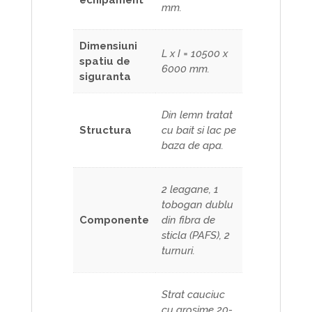
mm.
Dimensiuni
L x I = 10500 x
spatiu de
6000 mm.
siguranta
Din lemn tratat
Structura
cu bait si lac pe
baza de apa.
2 leagane, 1
tobogan dublu
Componente
din fibra de
sticla (PAFS), 2
turnuri.
Strat cauciuc
cu grosime 20-