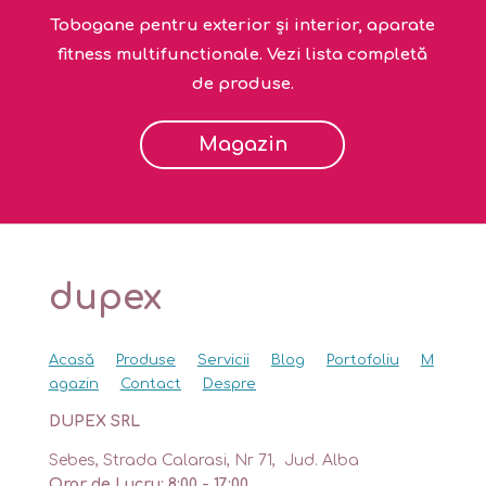
Tobogane pentru exterior și interior, aparate
fitness multifunctionale. Vezi lista completă
de produse.
Magazin
dupex
Acasă
Produse
Servicii
Blog
Portofoliu
M
agazin
Contact
Despre
DUPEX SRL
Sebes, Strada Calarasi, Nr 71, Jud. Alba
Orar de Lucru: 8:00 - 17:00