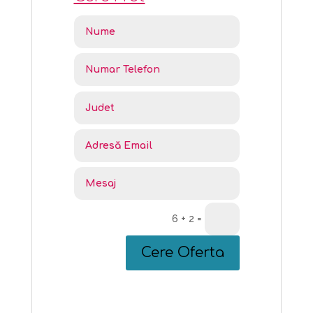
6 + 2
=
Cere Oferta