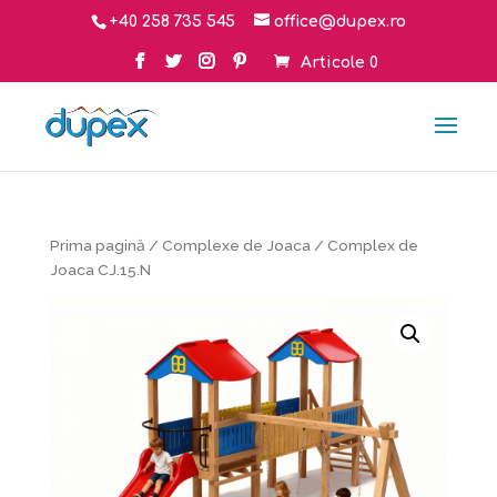
+40 258 735 545
office@dupex.ro
Articole 0
Prima pagină
/
Complexe de Joaca
/ Complex de
Joaca CJ.15.N