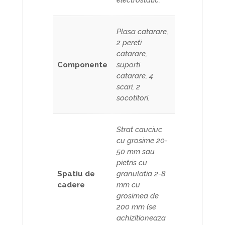
Plasa catarare,
2 pereti
catarare,
Componente
suporti
catarare, 4
scari, 2
socotitori.
Strat cauciuc
cu grosime 20-
50 mm sau
pietris cu
Spatiu de
granulatia 2-8
cadere
mm cu
grosimea de
200 mm (se
achizitioneaza