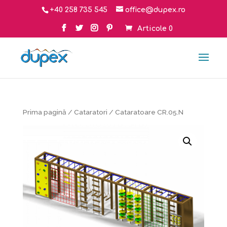
+40 258 735 545
office@dupex.ro
Articole 0
Prima pagină
/
Cataratori
/ Cataratoare CR.05.N