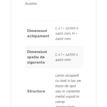
Austria.
L x I = 10700 x
Dimensiuni
1400 mm, H =
echipament
2400 mm.
Dimensiuni
L x I = 14700 x
spatiu de
4400 mm.
siguranta
Lemn acoperit
cu bait si lac pe
baza de apa
Structura
sau in varianta
metal vopsit in
camp
electrostatic.