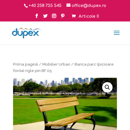
+40 258 735 545
office@dupex.ro
Articole 0
Prima pagină
/
Mobilier Urban
/ Banca parc (picioare
fonta) rigle pin BF.05