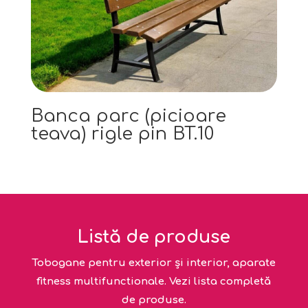
Banca parc (picioare
teava) rigle pin BT.10
Listă de produse
Tobogane pentru exterior și interior, aparate
fitness multifunctionale. Vezi lista completă
de produse.