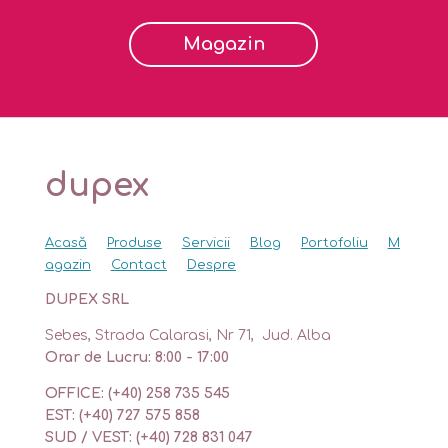
Magazin
dupex
Acasă
Produse
Servicii
Blog
Portofoliu
M
agazin
Contact
Despre
DUPEX SRL
Sebes, Strada Calarasi, Nr 71, Jud. Alba
Orar de Lucru: 8:00 - 17:00
OFFICE: (+40) 258 735 545
EST: (+40) 727 575 858
SUD / VEST: (+40) 728 831 047