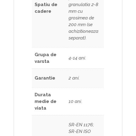
Spatiu de
granulatia 2-8
cadere
mm cu
grosimea de
200 mm (se
achizitioneaza
separat).
Grupa de
4-14 ani.
varsta
Garantie
2 ani.
Durata
medie de
10 ani.
viata
SR-EN 1176;
SR-EN ISO