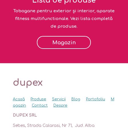
Listă de produse
Tobogane pentru exterior și interior, aparate
fitness multifunctionale. Vezi lista completă
de produse.
Magazin
dupex
Acasă
Produse
Servicii
Blog
Portofoliu
M
agazin
Contact
Despre
DUPEX SRL
Sebes, Strada Calarasi, Nr 71, Jud. Alba