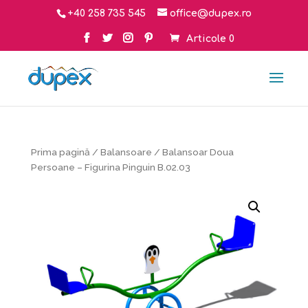
+40 258 735 545
office@dupex.ro
Articole 0
Prima pagină
/
Balansoare
/ Balansoar Doua
Persoane – Figurina Pinguin B.02.03