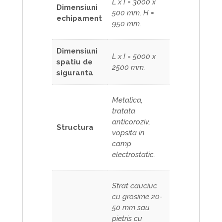
L x I = 3000 x
Dimensiuni
500 mm, H =
echipament
950 mm.
Dimensiuni
L x I = 5000 x
spatiu de
2500 mm.
siguranta
Metalica,
tratata
anticoroziv,
Structura
vopsita in
camp
electrostatic.
Strat cauciuc
cu grosime 20-
50 mm sau
pietris cu