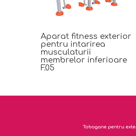
Aparat fitness exterior
pentru intarirea
musculaturii
membrelor inferioare
F.05
Tobogane pentru exteri