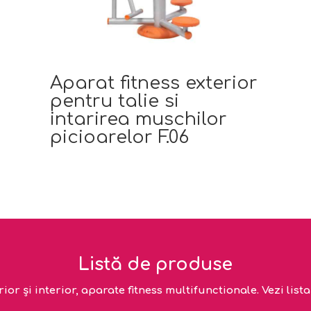
Aparat fitness exterior
pentru talie si
intarirea muschilor
picioarelor F.06
Listă de produse
or și interior, aparate fitness multifunctionale. Vezi lis