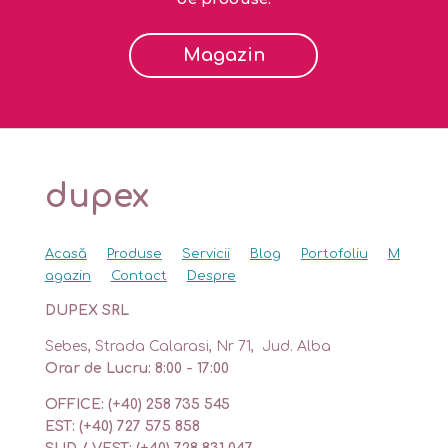
Magazin
dupex
Acasă
Produse
Servicii
Blog
Portofoliu
M
agazin
Contact
Despre
DUPEX SRL
Sebes, Strada Calarasi, Nr 71, Jud. Alba
Orar de Lucru: 8:00 - 17:00
OFFICE: (+40) 258 735 545
EST: (+40) 727 575 858