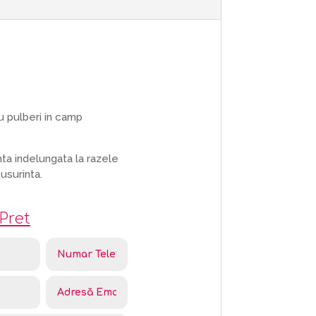
u pulberi in camp
nta indelungata la razele
usurinta.
Pret