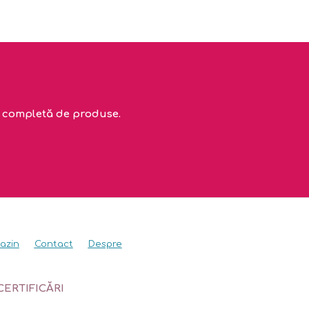
ta completă de produse.
azin
Contact
Despre
CERTIFICĂRI