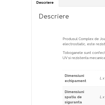
Descriere
Descriere
Produsul Complex de Joaca
electrostiatic, este rezist
Toboganele sunt confection
UV si rezistenta mecanica 
Dimensiuni
L x
echipament
Dimensiuni
spatiu de
L x
siguranta