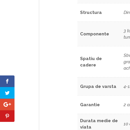
Structura
Din
3 t
Componente
tur
Str
Spatiu de
gra
cadere
ach
Grupa de varsta
4-1
Garantie
2 a
Durata medie de
10 
viata