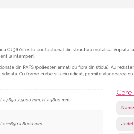
 CJ.36.01 este confectionat din structura metalica. Vopsita c
ent la intemperii.
ate din PAFS (poliesteri armati cu fibra din sticla). Au reziste
ridicata. Cu forme curbe si luciu ridicat, permite alunecarea cu 
Cere 
 I = 7650 x 5000 mm, H = 3800 mm.
 I = 11650 x 8000 mm.