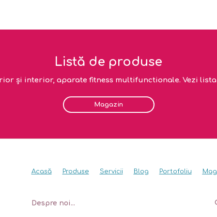
Listă de produse
or și interior, aparate fitness multifunctionale. Vezi lis
Magazin
Acasă
Produse
Servicii
Blog
Portofoliu
Mag
Despre noi...