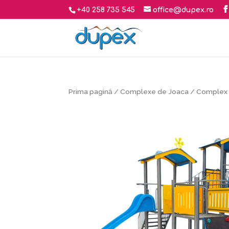
+40 258 735 545
office@dupex.ro
Prima pagină
/
Complexe de Joaca
/ Complex 