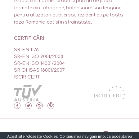
Producem mobilier urban si parcuri de joaca
formate din tobogane, balansoare sau leagane
pentru utilizatori publici sau rezidentiali pe toata
raza Romaniei cat si in strainatate.,
CERTIFICĂRI
SR-EN 1176
SR-EN ISO 9001/2008
SR-EN ISO 14001/2004
SR OHSAS 18001/2007
ISCIR CERT
Made by Isidor’s Software Solutions
Acest site foloseste Cookies. Continuarea navigarii implica acceptarea