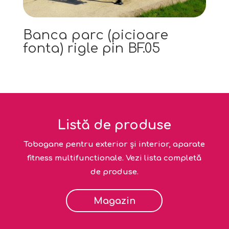
Banca parc (picioare
fonta) rigle pin BF.05
Listă de produse
Tobogane pentru exterior și interior, aparate
fitness multifunctionale. Vezi lista completă
de produse.
Magazin