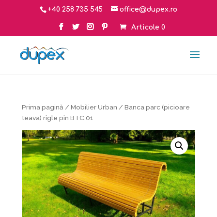
+40 258 735 545
office@dupex.ro
Articole 0
Prima pagină
/
Mobilier Urban
/ Banca parc (picioare
teava) rigle pin BTC.01